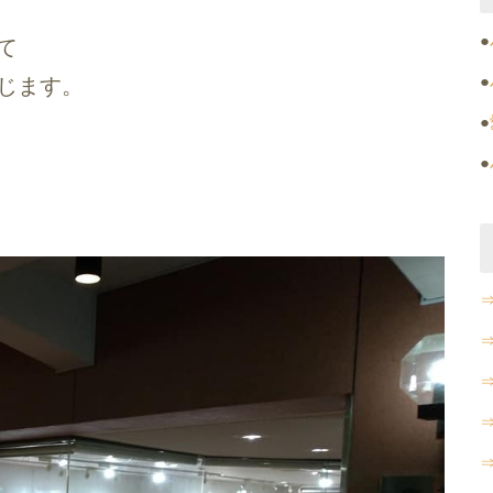
●
て
●
じます。
●
●