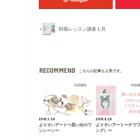
対面レッスン講座１月
RECOMMEND
こちらの記事も人気です。
作品報告
作品
2018.3.28
2018.8.28
よりそいアート〜思い出のワ
よりそいアート〜チワ
ンシーン〜
ング）〜